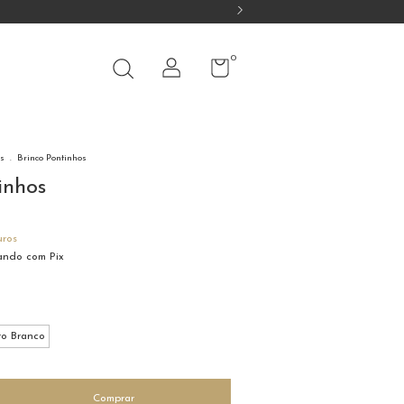
0
s
.
Brinco Pontinhos
inhos
uros
ndo com Pix
o Branco