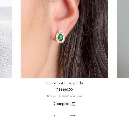
Brinco Gota Esmeralda
R$4.660,00
10
x de
R$466,00
sem juros