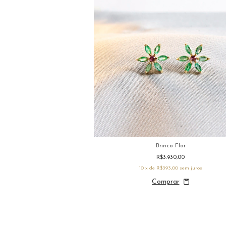
a Fancy
Brinco Flor
910,00
R$3.930,00
1,00
sem juros
10
x de
R$393,00
sem juros