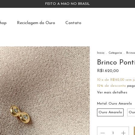
FEITO À MÃO NO BRASIL
hop
Reciclagem do Ouro
Contato
Início
.
Categoria
.
Brinco
Brinco Pont
R$1.620,00
10
x de
R$162,00
sem j
12% de desconto
paga
Ver mais detalhes
Metal:
Ouro Amarelo
Ouro Amarelo
Our