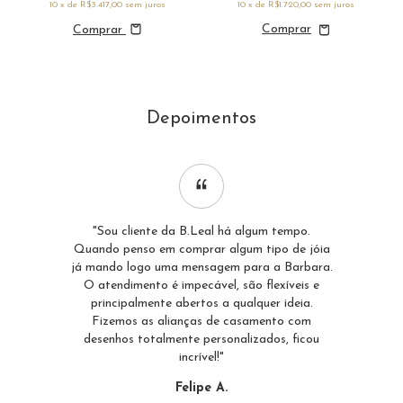
10
x de
R$3.417,00
sem juros
10
x de
R$1.720,00
sem juros
Comprar
Depoimentos
"Sou cliente da B.Leal há algum tempo.
Quando penso em comprar algum tipo de jóia
já mando logo uma mensagem para a Barbara.
O atendimento é impecável, são flexíveis e
principalmente abertos a qualquer ideia.
Fizemos as alianças de casamento com
desenhos totalmente personalizados, ficou
incrível!"
Felipe A.