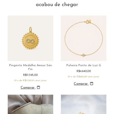
acabou de chegar
Pingente Medalha Amour San
Pulseira Ponto de Luz G
Fin
R$4.640,00
R$11.395,00
10
x de
R$464,00
sem juros
10
x de
R$1.139,50
sem juros
Comprar
Comprar