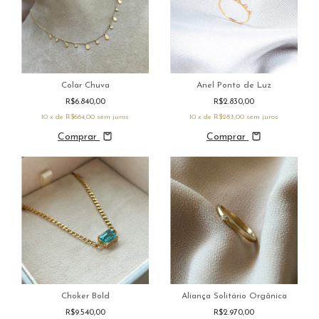
Colar Chuva
Anel Ponto de Luz
R$6.840,00
R$2.830,00
10
x de
R$684,00
sem juros
10
x de
R$283,00
sem juros
Comprar
Comprar
Choker Bold
Aliança Solitário Orgânica
R$9.540,00
R$2.970,00