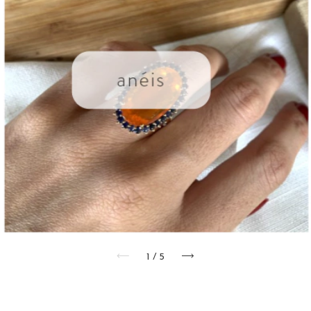
1
/
5