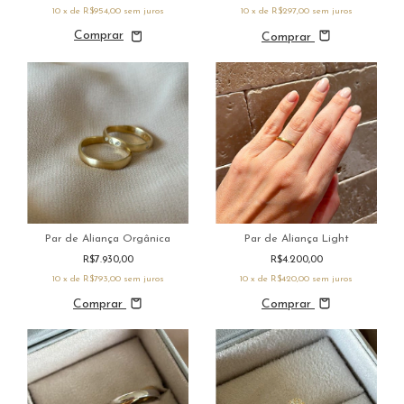
10
x de
R$954,00
sem juros
10
x de
R$297,00
sem juros
Comprar
Par de Aliança Orgânica
Par de Aliança Light
R$7.930,00
R$4.200,00
10
x de
R$793,00
sem juros
10
x de
R$420,00
sem juros
Comprar
Comprar