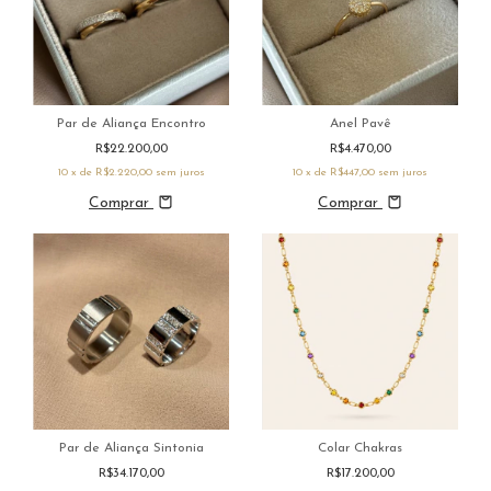
Par de Aliança Encontro
Anel Pavê
R$22.200,00
R$4.470,00
10
x de
R$2.220,00
sem juros
10
x de
R$447,00
sem juros
Comprar
Comprar
Par de Aliança Sintonia
Colar Chakras
R$34.170,00
R$17.200,00