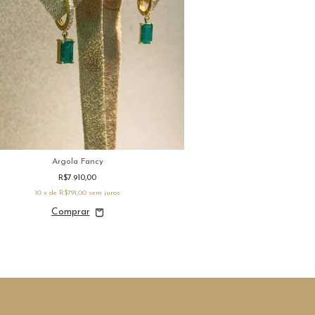
Argola Fancy
Brinco Stud Tur
R$7.910,00
R$4.0
10
x de
R$791,00
sem juros
10
x de
R$408,