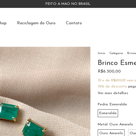
FEITO À MÃO NO BRASIL
hop
Reciclagem do Ouro
Contato
Início
.
Categoria
.
Brinco
Brinco Esm
R$6.300,00
10
x de
R$630,00
sem j
12% de desconto
paga
Ver mais detalhes
Pedra:
Esmeralda
Esmeralda
Metal:
Ouro Amarelo
Ouro Amarelo
Our