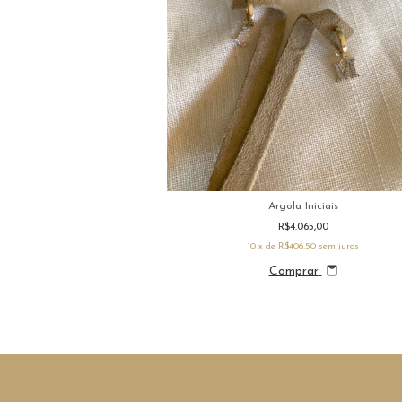
Stud Maxi
Argola Iniciais
470,00
R$4.065,00
7,00
sem juros
10
x de
R$406,50
sem juros
rar
Comprar