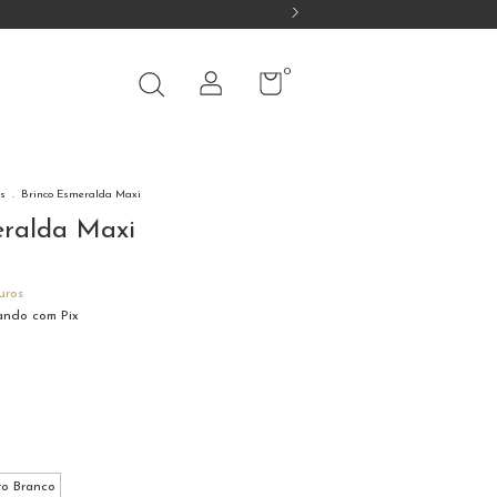
0
s
.
Brinco Esmeralda Maxi
eralda Maxi
uros
ndo com Pix
o Branco