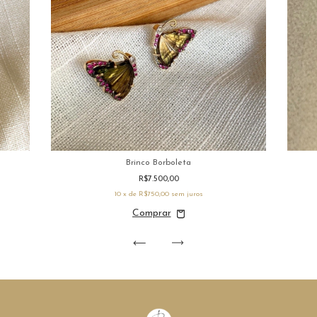
Brinco Borboleta
R$7.500,00
10
x de
R$750,00
sem juros